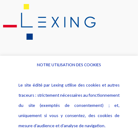
NOTRE UTILISATION DES COOKIES
Informations
Navigation
Le site édité par Lexing utilise des cookies et autres
Alerte professionnelle
Activités
traceurs : strictement nécessaires au fonctionnement
Déclaration d'accessibilité
Actualités
du site (exemptés de consentement) ; et,
Notice Légale
Evènement
Politique de protection des
uniquement si vous y consentez, des cookies de
Publications
données
mesure d’audience et d’analyse de navigation.
Politique cookies