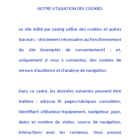
NOTRE UTILISATION DES COOKIES
Informations
Navigation
Le site édité par Lexing utilise des cookies et autres
Alerte professionnelle
Activités
traceurs : strictement nécessaires au fonctionnement
Déclaration d'accessibilité
Actualités
du site (exemptés de consentement) ; et,
Notice Légale
Evènement
Politique de protection des
uniquement si vous y consentez, des cookies de
Publications
données
mesure d’audience et d’analyse de navigation.
Politique cookies
Contact
Dans ce cadre, les données suivantes peuvent être
Crédit Photo
traitées : adresse IP, pages/rubriques consultées,
identifiant utilisateur/équipement, navigateur, pays,
dates et nombre de visites, source de navigation,
interactions avec les contenus. Vous pouvez