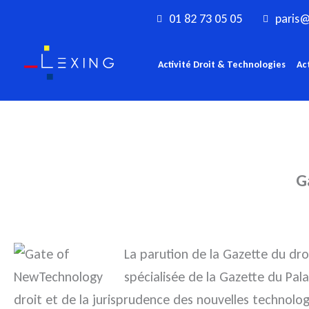
Aller
01 82 73 05 05
paris@
au
contenu
Activité Droit & Technologies
Ac
G
La parution de la Gazette du dro
spécialisée de la Gazette du Pal
droit et de la jurisprudence des nouvelles technolog