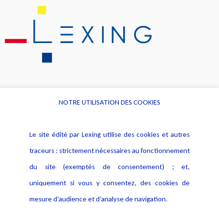
NOTRE UTILISATION DES COOKIES
Informations
Navigation
Le site édité par Lexing utilise des cookies et autres
Alerte professionnelle
Activités
traceurs : strictement nécessaires au fonctionnement
Déclaration d'accessibilité
Actualités
du site (exemptés de consentement) ; et,
Notice Légale
Evènement
Politique de protection des
uniquement si vous y consentez, des cookies de
Publications
données
mesure d’audience et d’analyse de navigation.
Politique cookies