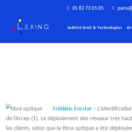
Aller
01 82 73 05 05
paris@
au
contenu
Activité Droit & Technologies
Ac
Frédéric Forster
– L’identificatio
de l’Arcep (1). Le déploiement des réseaux très haut
les clients, selon que la fibre optique a été déploy