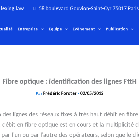
lexing.law
58 boulevard Gouvion-Saint-Cyr 75017 Paris
tualité
Entreprise
Equipe
Evènement
Publication
Fibre optique : identification des lignes FttH
Frédéric Forster
02/05/2013
Par
-
n des lignes des réseaux fixes à très haut débit en
fibr
 débit en fibre optique est en cours et la multiplicité 
ée par l’un ou par l’autre des opérateurs, selon que le