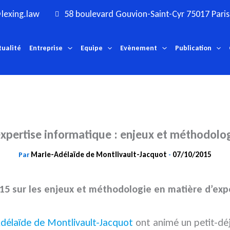
lexing.law
58 boulevard Gouvion-Saint-Cyr 75017 Paris
tualité
Entreprise
Equipe
Evènement
Publication
expertise informatique : enjeux et méthodolo
Marie-Adélaïde de Montlivault-Jacquot
07/10/2015
Par
-
15 sur les enjeux et méthodologie en matière d’exp
délaïde de Montlivault-Jacquot
ont animé un petit-déj