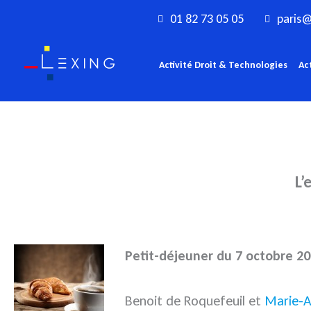
Aller
01 82 73 05 05
paris@
au
contenu
Activité Droit & Technologies
Ac
L’
Petit-déjeuner du 7 octobre 20
Benoit de Roquefeuil et
Marie-A