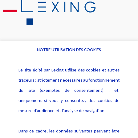
NOTRE UTILISATION DES COOKIES
Informations
Navigation
Le site édité par Lexing utilise des cookies et autres
Alerte professionnelle
Activités
traceurs : strictement nécessaires au fonctionnement
Déclaration d'accessibilité
Actualités
du site (exemptés de consentement) ; et,
Notice Légale
Evènement
Politique de protection des
uniquement si vous y consentez, des cookies de
Publications
données
mesure d’audience et d’analyse de navigation.
Politique cookies
Contact
Dans ce cadre, les données suivantes peuvent être
Crédit Photo