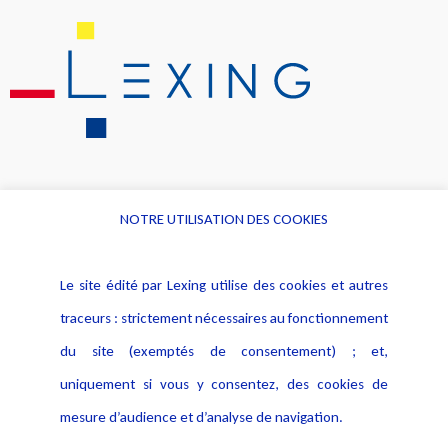
NOTRE UTILISATION DES COOKIES
Informations
Navigation
Le site édité par Lexing utilise des cookies et autres
Alerte professionnelle
Activités
traceurs : strictement nécessaires au fonctionnement
Déclaration d'accessibilité
Actualités
du site (exemptés de consentement) ; et,
Notice Légale
Evènement
Politique de protection des
uniquement si vous y consentez, des cookies de
Publications
données
mesure d’audience et d’analyse de navigation.
Politique cookies