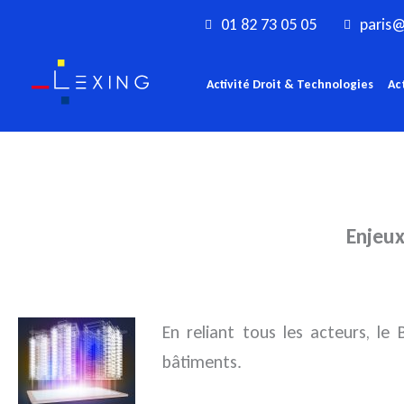
Aller
01 82 73 05 05
paris@
au
contenu
Activité Droit & Technologies
Ac
Enjeux
En reliant tous les acteurs, le
bâtiments.