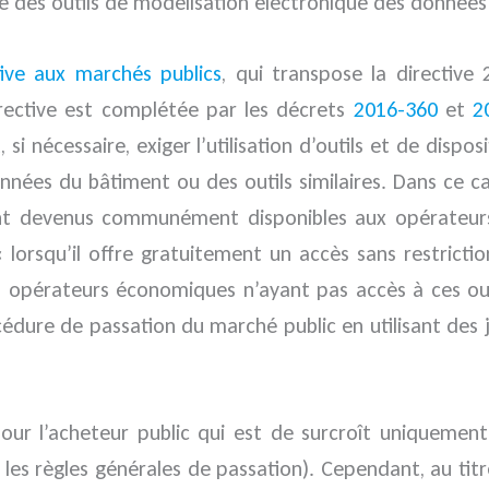
s que des outils de modélisation électronique des données
tive aux marchés publics
, qui transpose la directive
rective est complétée par les décrets
2016-360
et
2
, si nécessaire, exiger l’utilisation d’outils et de dis
nnées du bâtiment ou des outils similaires. Dans ce ca
oient devenus communément disponibles aux opérateurs
orsqu’il offre gratuitement un accès sans restricti
 les opérateurs économiques n’ayant pas accès à ces outi
océdure de passation du marché public en utilisant des 
é pour l’acheteur public qui est de surcroît uniqueme
r les règles générales de passation). Cependant, au tit