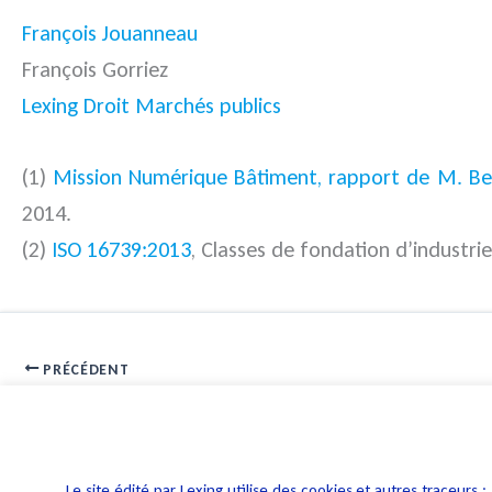
François Jouanneau
François Gorriez
Lexing Droit Marchés publics
(1)
Mission Numérique Bâtiment, rapport de M. 
2014.
(2)
ISO 16739:2013
, Classes de fondation d’industri
PRÉCÉDENT
Etat d’urgence et cadre des perquisitions informatiques
Le site édité par Lexing utilise des cookies et autres traceu