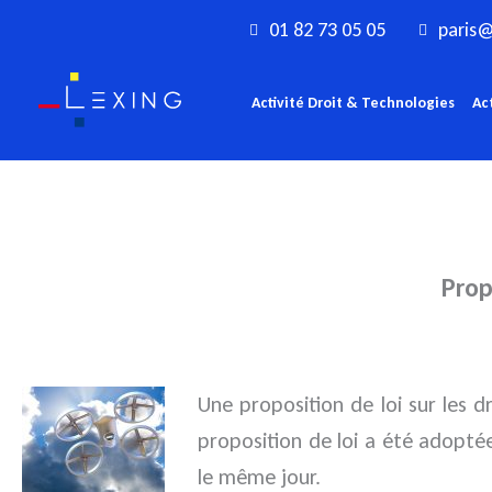
Aller
01 82 73 05 05
paris@
au
contenu
Activité Droit & Technologies
Ac
Prop
Une proposition de loi sur les d
proposition de loi a été adopté
le même jour.