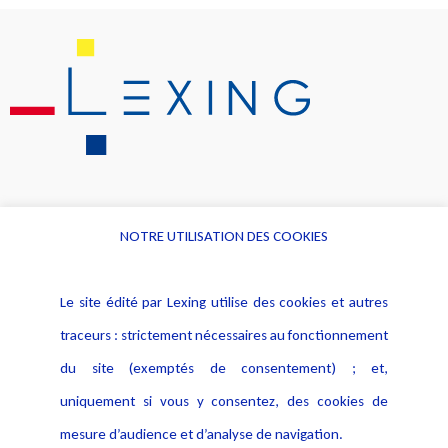
NOTRE UTILISATION DES COOKIES
Informations
Navigation
Le site édité par Lexing utilise des cookies et autres
Alerte professionnelle
Activités
traceurs : strictement nécessaires au fonctionnement
Déclaration d'accessibilité
Actualités
du site (exemptés de consentement) ; et,
Notice Légale
Evènement
Politique de protection des
uniquement si vous y consentez, des cookies de
Publications
données
mesure d’audience et d’analyse de navigation.