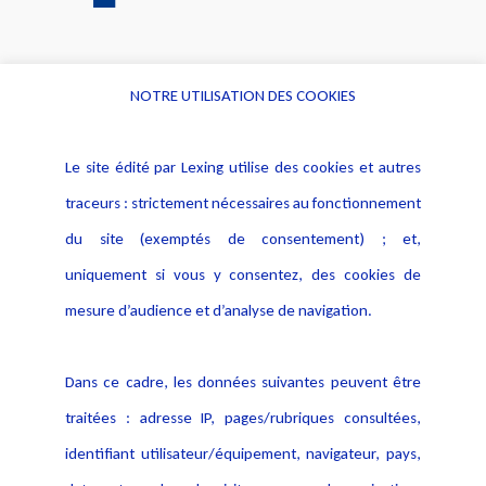
NOTRE UTILISATION DES COOKIES
Informations
Navigation
Le site édité par Lexing utilise des cookies et autres
Alerte professionnelle
Activités
traceurs : strictement nécessaires au fonctionnement
Déclaration d'accessibilité
Actualités
du site (exemptés de consentement) ; et,
Notice Légale
Evènement
Politique de protection des
uniquement si vous y consentez, des cookies de
Publications
données
mesure d’audience et d’analyse de navigation.
Politique cookies
Contact
Dans ce cadre, les données suivantes peuvent être
Crédit Photo
traitées : adresse IP, pages/rubriques consultées,
identifiant utilisateur/équipement, navigateur, pays,