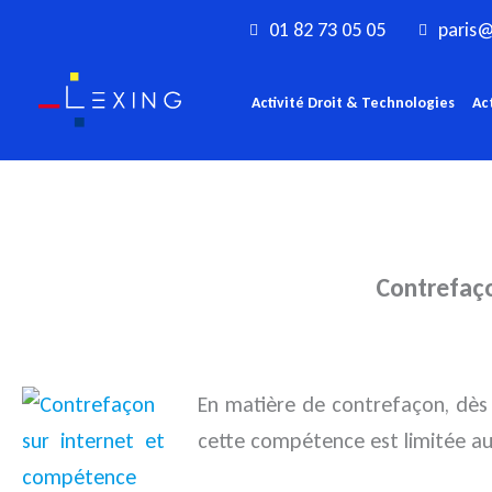
Aller
01 82 73 05 05
paris@
au
contenu
Activité Droit & Technologies
Ac
Contrefaço
En matière de contrefaçon, dès l
cette compétence est limitée au