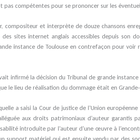
ont pas compétentes pour se prononcer sur les éventue
r, compositeur et interprète de douze chansons enreg
des sites internet anglais accessibles depuis son dom
nde instance de Toulouse en contrefaçon pour voir rec
 avait infirmé la décision du Tribunal de grande instanc
 que le lieu de réalisation du dommage était en Grande
aquelle a saisi la Cour de justice de l’Union européenne
lléguée aux droits patrimoniaux d’auteur garantis par 
bilité introduite par l’auteur d’une œuvre à l’encon
r un support matériel qui est ensuite vendu par des so