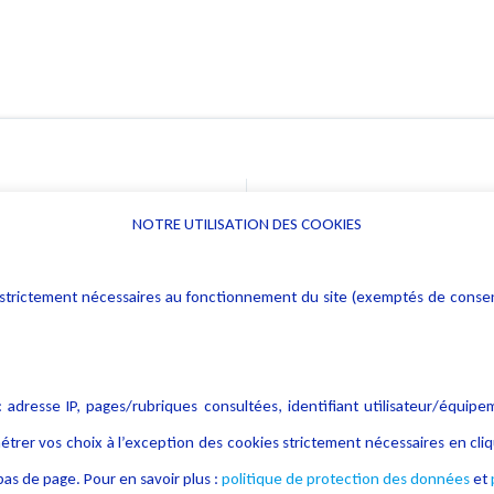
e
NOTRE UTILISATION DES COOKIES
Informations
Navigation
rs : strictement nécessaires au fonctionnement du site (exemptés de cons
Alerte professionnelle
Activités
Déclaration d'accessibilité
Actualités
Notice Légale
Evènement
 adresse IP, pages/rubriques consultées, identifiant utilisateur/équipe
Politique de protection des
Publications
étrer vos choix à l’exception des cookies strictement nécessaires en c
données
as de page. Pour en savoir plus :
politique de protection des données
et
Politique cookies