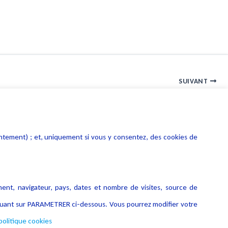
SUIVANT
Hôpital numérique : présentation du programme de la DGOS
entement) ; et, uniquement si vous y consentez, des cookies de
ment, navigateur, pays, dates et nombre de visites, source de
liquant sur PARAMETRER ci-dessous. Vous pourrez modifier votre
politique cookies