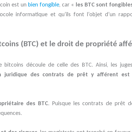
tcoin est un
bien fongible
, car «
les BTC sont fongible
ole informatique et qu’ils font l’objet d’un rapp
tcoins (BTC) et le droit de propriété aff
de bitcoins découle de celle des BTC. Ainsi, les ju
ion juridique des contrats de prêt y afférent es
opriétaire des BTC
. Puisque les contrats de prêt d
équences.
et des risques
, les magistrats ont tranché en faveu