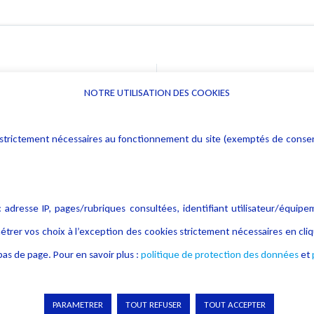
NOTRE UTILISATION DES COOKIES
Informations
Navigation
rs : strictement nécessaires au fonctionnement du site (exemptés de cons
Alerte professionnelle
Activités
Déclaration d'accessibilité
Actualités
Notice Légale
Evènement
 adresse IP, pages/rubriques consultées, identifiant utilisateur/équipe
Politique de protection des
Publications
étrer vos choix à l’exception des cookies strictement nécessaires en c
données
as de page. Pour en savoir plus :
politique de protection des données
et
Politique cookies
Contact
Crédit Photo
PARAMETRER
TOUT REFUSER
TOUT ACCEPTER