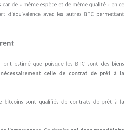
s
car de « même espèce et de même qualité » en ce
ort d’équivalence avec les autres BTC permettant
érent
ges ont estimé que puisque les BTC sont des biens
t nécessairement celle de contrat de prêt à la
e bitcoins sont qualifiés de contrats de prêt à la
r de
l’emprunteur
. Ce dernier
est donc propriétaire