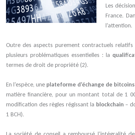
Les décision
France. Da
l’attention.
Outre des aspects purement contractuels relatifs a
plusieurs problématiques essentielles : la
qualific
termes de droit de propriété (2).
En l’espèce, une
plateforme d’échange de bitcoins
matière financière, pour un montant total de 1 
modification des règles régissant la
blockchain
– do
1 BCH).
La société de conseil a remboursé l’intégralité 