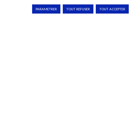
La cobotique juridique #2 : L’art de l’invite. Comment réussir les
PARAMETRER
TOUT REFUSER
TOUT ACCEPTER
prestations juridiques entre 20 et 80% de la version finale...
Lire plus
PRÉCÉDENT
SUIVANT