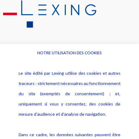
NOTRE UTILISATION DES COOKIES
Informations
Navigation
Le site édité par Lexing utilise des cookies et autres
Alerte professionnelle
Activités
traceurs : strictement nécessaires au fonctionnement
Déclaration d'accessibilité
Actualités
du site (exemptés de consentement) ; et,
Notice Légale
Evènement
Politique de protection des
uniquement si vous y consentez, des cookies de
Publications
données
mesure d’audience et d’analyse de navigation.
Politique cookies
Contact
Dans ce cadre, les données suivantes peuvent être