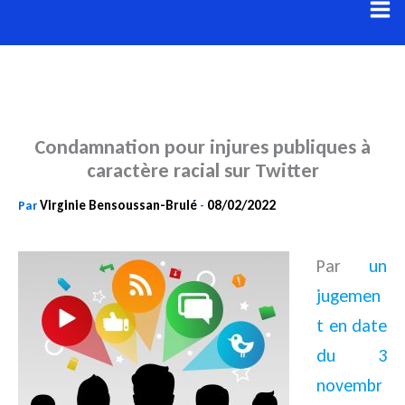
Aller
au
contenu
Condamnation pour injures publiques à
caractère racial sur Twitter
Virginie Bensoussan-Brulé
08/02/2022
Par
-
Par
un
jugemen
t en date
du 3
novembr