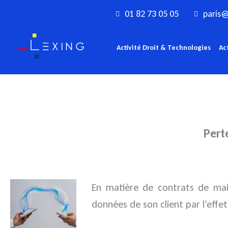
Aller
01 82 73 05 05
paris@
au
contenu
Activité Droit & Technologies
Ac
Pert
En matière de contrats de main
données de son client par l’effet 