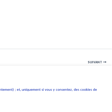
SUIVANT
E-réputation : comment protéger les collectivités et les élus
entement) ; et, uniquement si vous y consentez, des cookies de