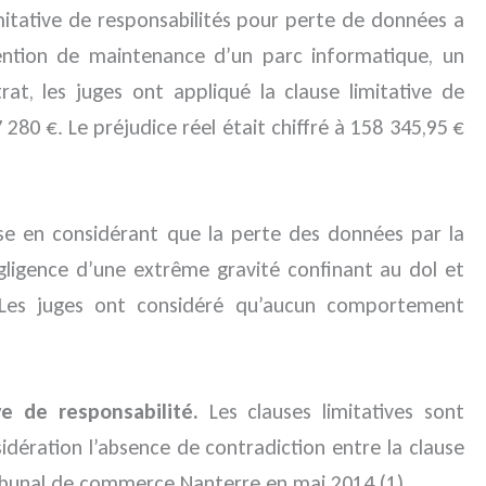
imitative de responsabilités pour perte de données a
ention de maintenance d’un parc informatique, un
at, les juges ont appliqué la clause limitative de
80 €. Le préjudice réel était chiffré à 158 345,95 €
use en considérant que la perte des données par la
gligence d’une extrême gravité confinant au dol et
e. Les juges ont considéré qu’aucun comportement
ve de responsabilité.
Les clauses limitatives sont
idération l’absence de contradiction entre la clause
 Tribunal de commerce Nanterre en mai 2014 (1).