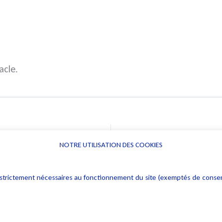
acle.
NOTRE UTILISATION DES COOKIES
Informations
Navigation
rs : strictement nécessaires au fonctionnement du site (exemptés de cons
Alerte professionnelle
Activités
Déclaration d'accessibilité
Actualités
Notice Légale
Evènement