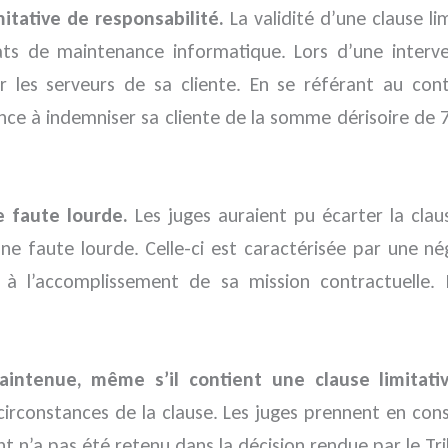
itative de responsabilité.
La validité d’une clause l
ats de maintenance informatique. Lors d’une interv
les serveurs de sa cliente. En se référant au contr
e à indemniser sa cliente de la somme dérisoire de 7 2
e faute lourde.
Les juges auraient pu écarter la cla
ne faute lourde. Celle-ci est caractérisée par une né
on à l’accomplissement de sa mission contractuell
maintenue, même s’il contient une clause limitati
irconstances de la clause. Les juges prennent en cons
point n’a pas été retenu dans la décision rendue par le