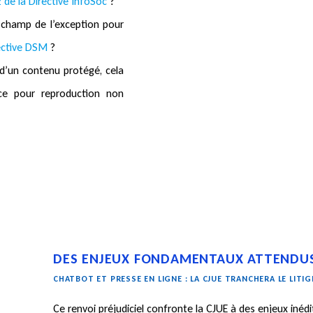
 2 de la Directive InfoSoc
?
 champ de l’exception pour
irective DSM
?
d’un contenu protégé, cela
ce pour reproduction non
DES ENJEUX FONDAMENTAUX ATTENDU
CHATBOT ET PRESSE EN LIGNE : LA CJUE TRANCHERA LE LITIG
Ce renvoi préjudiciel confronte la CJUE à des enjeux inédi