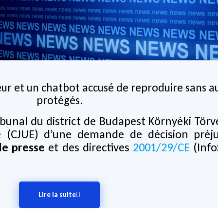
teur et un chatbot accusé de reproduire sans a
protégés.
ribunal du district de Budapest Környéki Törv
 (CJUE) d’une demande de décision préjud
de presse
et des directives
2001/29/CE
(Info
Lire la suite