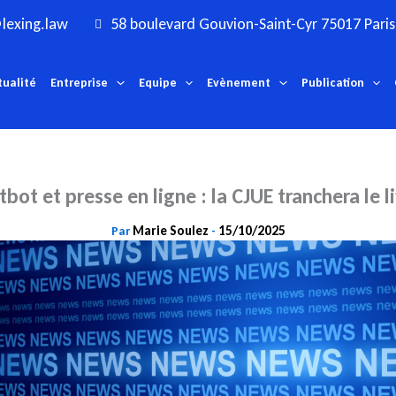
lexing.law
58 boulevard Gouvion-Saint-Cyr 75017 Paris
tualité
Entreprise
Equipe
Evènement
Publication
bot et presse en ligne : la CJUE tranchera le l
Marie Soulez
15/10/2025
Par
-