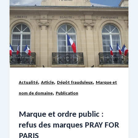
,
,
,
Actualité
Article
Dépôt frauduleux
Marque et
,
nom de domaine
Publication
Marque et ordre public :
refus des marques PRAY FOR
PARIS