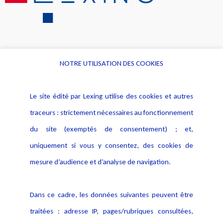
NOTRE UTILISATION DES COOKIES
Informations
Navigation
Le site édité par Lexing utilise des cookies et autres
Alerte professionnelle
Activités
traceurs : strictement nécessaires au fonctionnement
Déclaration d'accessibilité
Actualités
du site (exemptés de consentement) ; et,
Notice Légale
Evènement
Politique de protection des
uniquement si vous y consentez, des cookies de
Publications
données
mesure d’audience et d’analyse de navigation.
Politique cookies
Contact
Dans ce cadre, les données suivantes peuvent être
Crédit Photo
traitées : adresse IP, pages/rubriques consultées,