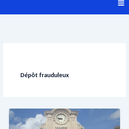
Aller
au
contenu
Dépôt frauduleux