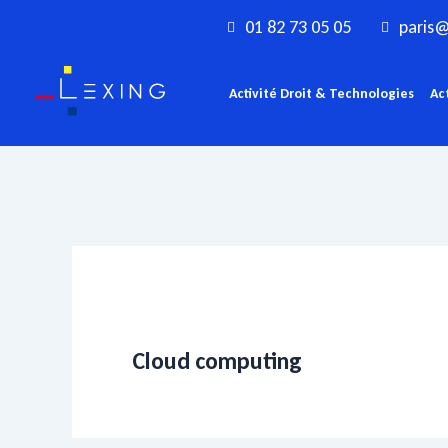
Aller
01 82 73 05 05
paris@
au
contenu
Activité Droit & Technologies
Ac
Cloud computing