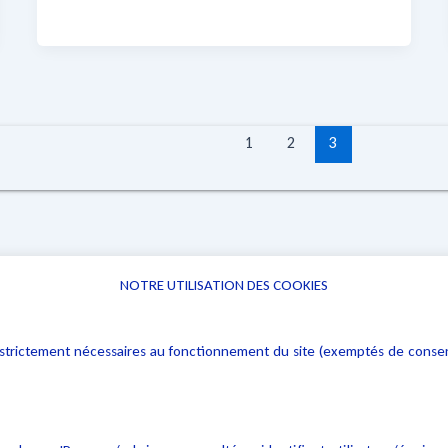
1
2
3
NOTRE UTILISATION DES COOKIES
Informations
Navigation
rs : strictement nécessaires au fonctionnement du site (exemptés de cons
Alerte professionnelle
Activités
Déclaration d'accessibilité
Actualités
Notice Légale
Evènement