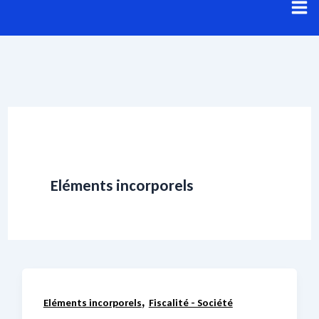
Aller
au
contenu
Eléments incorporels
,
Eléments incorporels
Fiscalité - Société