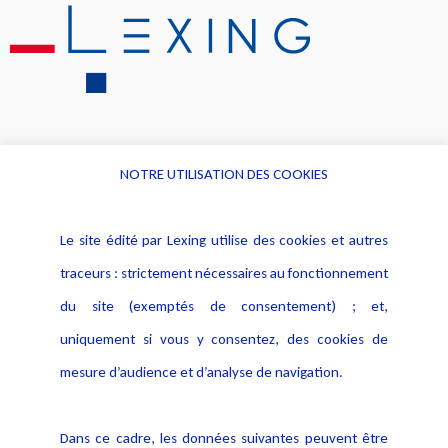
NOTRE UTILISATION DES COOKIES
Informations
Navigation
Le site édité par Lexing utilise des cookies et autres
Alerte professionnelle
Activités
traceurs : strictement nécessaires au fonctionnement
Déclaration d'accessibilité
Actualités
du site (exemptés de consentement) ; et,
Notice Légale
Evènement
Politique de protection des
uniquement si vous y consentez, des cookies de
Publications
données
mesure d’audience et d’analyse de navigation.
Politique cookies
Contact
Dans ce cadre, les données suivantes peuvent être