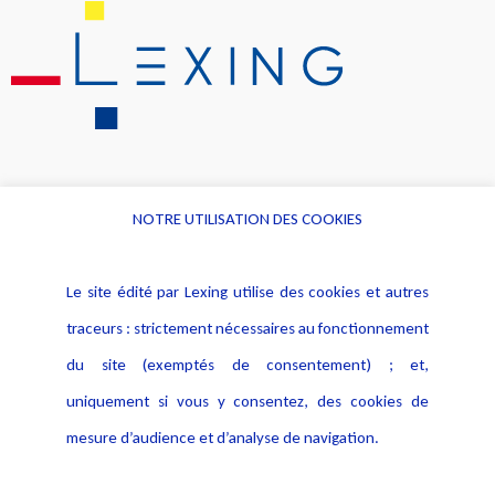
NOTRE UTILISATION DES COOKIES
Informations
Navigation
Le site édité par Lexing utilise des cookies et autres
Alerte professionnelle
Activités
traceurs : strictement nécessaires au fonctionnement
Déclaration d'accessibilité
Actualités
du site (exemptés de consentement) ; et,
Notice Légale
Evènement
Politique de protection des
uniquement si vous y consentez, des cookies de
Publications
données
mesure d’audience et d’analyse de navigation.
Politique cookies