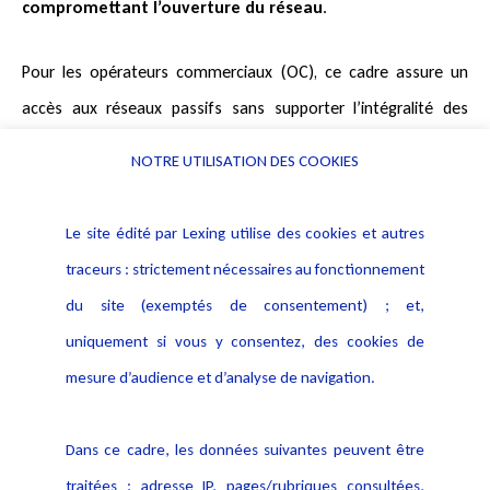
compromettant l’ouverture du réseau
.
Pour les opérateurs commerciaux (OC), ce cadre assure un
accès aux réseaux passifs sans supporter l’intégralité des
coûts de déploiement, ce qui réduit les barrières à l’entrée et
NOTRE UTILISATION DES COOKIES
favorise la diversité de l’offre. Si ce cadre venait à être affaibli,
l’augmentation des coûts d’accès pourrait fragiliser certains
Le site édité par Lexing utilise des cookies et autres
OC,
réduire la concurrence
et entraîner une hausse des prix
traceurs : strictement nécessaires au fonctionnement
pour les utilisateurs.
du site (exemptés de consentement) ; et,
uniquement si vous y consentez, des cookies de
Pour le marché global et les consommateurs, le maintien de la
mesure d’audience et d’analyse de navigation.
régulation symétrique apparaît comme la garantie d’un haut
niveau de couverture, d’un accès concurrentiel et d’un prix
Dans ce cadre, les données suivantes peuvent être
raisonnable qui sont des
conditions essentielles pour
traitées : adresse IP, pages/rubriques consultées,