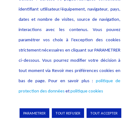
éviter une fracture numérique sur le territoire
.
identifiant utilisateur/équipement, navigateur, pays,
dates et nombre de visites, source de navigation,
Enfin, pour le régulateur, l’analyse portée par l’Arcep à travers
interactions avec les contenus. Vous pouvez
ce bilan constitue un argument clé dans le cadre des
paramétrer vos choix à l’exception des cookies
discussions en cours avec les instances européennes sur
strictement nécessaires en cliquant sur PARAMETRER
l’avenir du régime de régulation.
ci-dessous. Vous pourrez modifier votre décision à
tout moment via Revoir mes préférences cookies en
bas de page. Pour en savoir plus :
politique de
Arcep, «
Déploiement de la fibre en
protection des données
et
politique cookies
France
», 28 octobre 2025.
Cabinet Plum, «
Bilan de la régulation
PARAMETRER
TOUT REFUSER
TOUT ACCEPTER
symétrique des réseaux FttH en France
»,
Octobre 2025.