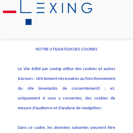
NOTRE UTILISATION DES COOKIES
Informations
Navigation
Le site édité par Lexing utilise des cookies et autres
Alerte professionnelle
Activités
traceurs : strictement nécessaires au fonctionnement
Déclaration d'accessibilité
Actualités
du site (exemptés de consentement) ; et,
Notice Légale
Evènement
Politique de protection des
uniquement si vous y consentez, des cookies de
Publications
données
mesure d’audience et d’analyse de navigation.
Politique cookies
Contact
Dans ce cadre, les données suivantes peuvent être