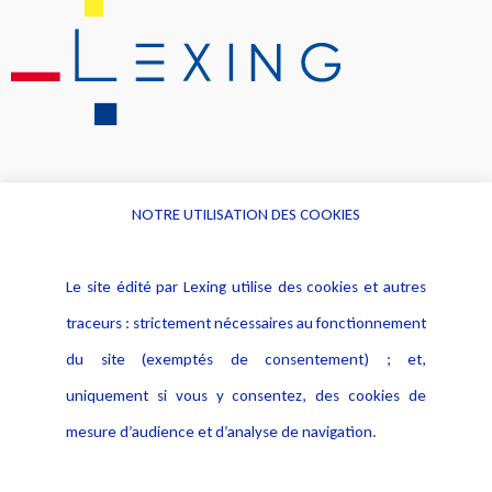
NOTRE UTILISATION DES COOKIES
Informations
Navigation
Le site édité par Lexing utilise des cookies et autres
Alerte professionnelle
Activités
traceurs : strictement nécessaires au fonctionnement
Déclaration d'accessibilité
Actualités
du site (exemptés de consentement) ; et,
Notice Légale
Evènement
Politique de protection des
uniquement si vous y consentez, des cookies de
Publications
données
mesure d’audience et d’analyse de navigation.
Politique cookies