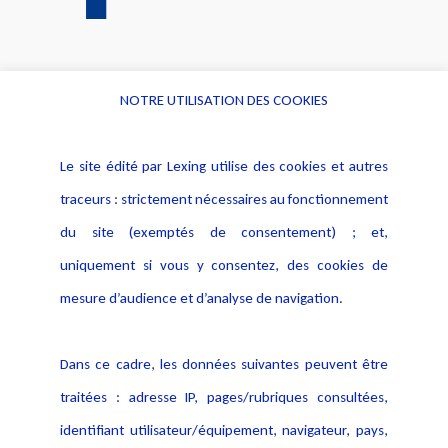
NOTRE UTILISATION DES COOKIES
Informations
Navigation
Le site édité par Lexing utilise des cookies et autres
Alerte professionnelle
Activités
traceurs : strictement nécessaires au fonctionnement
Déclaration d'accessibilité
Actualités
du site (exemptés de consentement) ; et,
Notice Légale
Evènement
Politique de protection des
uniquement si vous y consentez, des cookies de
Publications
données
mesure d’audience et d’analyse de navigation.
Politique cookies
Contact
Dans ce cadre, les données suivantes peuvent être
Crédit Photo
traitées : adresse IP, pages/rubriques consultées,
identifiant utilisateur/équipement, navigateur, pays,