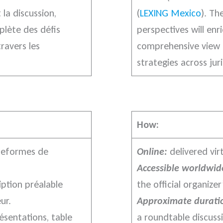
 la discussion,
(
LEXING Mexico
). Th
plète des défis
perspectives will enr
ravers les
comprehensive view o
strategies across juri
How:
lateformes de
Online:
delivered vir
Accessible worldwid
ription préalable
the official organizer’
ur.
Approximate durati
ésentations, table
a roundtable discuss