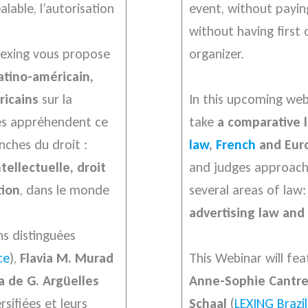
lable, l’autorisation
event, without payin
without having first
 Lexing vous propose
organizer.
atino-américain,
ricains
sur la
In this upcoming web
ges appréhendent ce
take
a comparative 
ches du droit :
law
,
French
and Eur
tellectuelle, droit
and judges approach
tion
, dans le monde
several areas of law
advertising law an
ns distinguées
ce
),
Flavia M. Murad
This Webinar will fe
 de G. Argüelles
Anne-Sophie Cantr
rsifiées et leurs
Schaal
(
LEXING Brazil