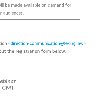
ill be made available on demand for
er audiences.
tion <
direction-communication@lexing.law
>
l out the registration form below.
ebinar
pm GMT