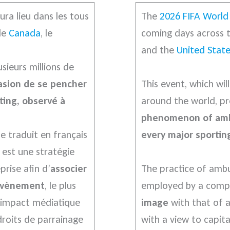
ura lieu dans les tous
The
2026 FIFA World
 le
Canada
, le
coming days across t
and the
United Stat
sieurs millions de
casion de se pencher
This event, which wil
ing, observé à
around the world, p
phenomenon of ambu
e traduit en français
every major sportin
est une stratégie
prise afin d’
associer
The practice of ambu
 évènement
, le plus
employed by a com
l’impact médiatique
image
with that of a
droits de parrainage
with a view to capit