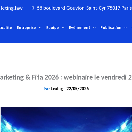
lexing.law
58 boulevard Gouvion-Saint-Cyr 75017 Paris
tualité
Entreprise
Equipe
Evènement
Publication
keting & Fifa 2026 : webinaire le vendredi 
Lexing
22/05/2026
Par
-