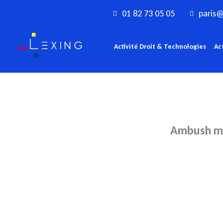
Aller
01 82 73 05 05
paris@
au
contenu
Activité Droit & Technologies
Ac
Ambush mar