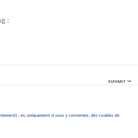
g :
SUIVANT
Alain Bensoussan invité du Meilleur de l’Info par Mickael Dorian sur CNews le 8 mai 2026
entement) ; et, uniquement si vous y consentez, des cookies de