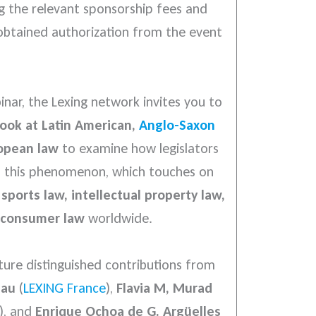
g the relevant sponsorship fees and
 obtained authorization from the event
inar, the Lexing network invites you to
look at Latin American,
Anglo-Saxon
opean law
to examine how legislators
 this phenomenon, which touches on
:
sports law, intellectual property law,
d consumer law
worldwide.
ature distinguished contributions from
eau
(
LEXING France
),
Flavia M, Murad
), and
Enrique Ochoa de G. Argüelles