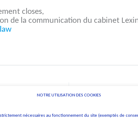
ement closes,
tion de la communication du cabinet Lexin
.law
Mickael Dorian invite Alain Bensoussan au Meilleur de l’Info sur CNews le 7 mai 2026
NOTRE UTILISATION DES COOKIES
Informations
Navigation
rs : strictement nécessaires au fonctionnement du site (exemptés de cons
Alerte professionnelle
Activités
Déclaration d'accessibilité
Actualités