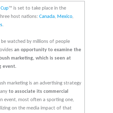
 Cup
™ is set to take place in the
hree host nations:
Canada
,
Mexico
,
es
.
l be watched by millions of people
rovides
an opportunity to examine the
sh marketing, which is seen at
g event.
sh marketing is an advertising strategy
pany
to associate its commercial
n event, most often a sporting one,
alizing on the media impact of that