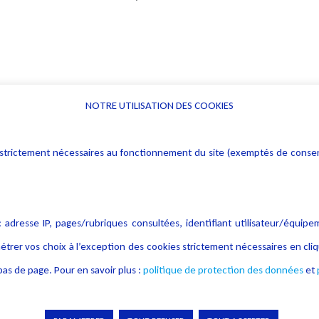
NOTRE UTILISATION DES COOKIES
Informations
Navigation
rs : strictement nécessaires au fonctionnement du site (exemptés de cons
Alerte professionnelle
Activités
Déclaration d'accessibilité
Actualités
Notice Légale
Evènement
 adresse IP, pages/rubriques consultées, identifiant utilisateur/équipe
Politique de protection des
Publications
étrer vos choix à l’exception des cookies strictement nécessaires en c
données
as de page. Pour en savoir plus :
politique de protection des données
et
Politique cookies
Contact
Crédit Photo