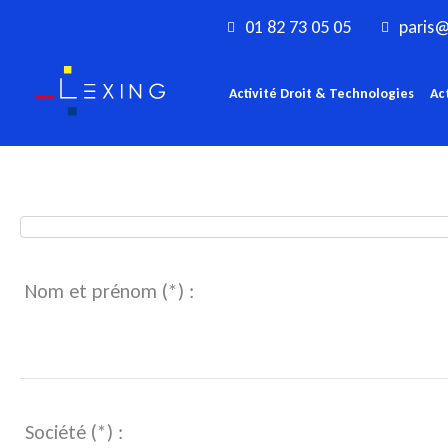
Aller
01 82 73 05 05
paris@
au
contenu
Activité Droit & Technologies
Ac
Nom et prénom (*) :
Société (*) :