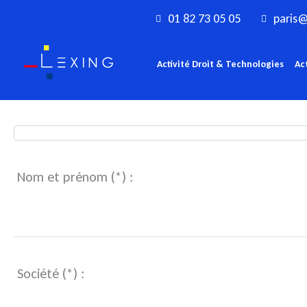
Aller
01 82 73 05 05
paris@
au
contenu
Activité Droit & Technologies
Ac
Nom et prénom (*) :
Société (*) :