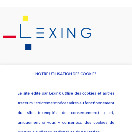
NOTRE UTILISATION DES COOKIES
Informations
Navigation
Le site édité par Lexing utilise des cookies et autres
Alerte professionnelle
Activités
traceurs : strictement nécessaires au fonctionnement
Déclaration d'accessibilité
Actualités
du site (exemptés de consentement) ; et,
Notice Légale
Evènement
Politique de protection des
uniquement si vous y consentez, des cookies de
Publications
données