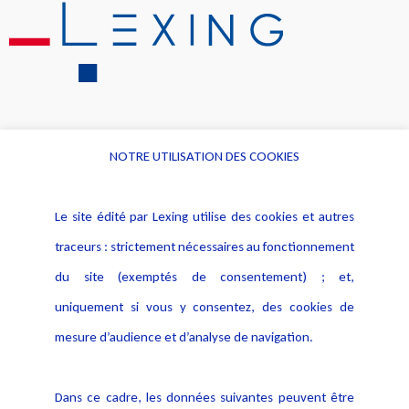
NOTRE UTILISATION DES COOKIES
Informations
Navigation
Le site édité par Lexing utilise des cookies et autres
Alerte professionnelle
Activités
traceurs : strictement nécessaires au fonctionnement
Déclaration d'accessibilité
Actualités
du site (exemptés de consentement) ; et,
Notice Légale
Evènement
Politique de protection des
uniquement si vous y consentez, des cookies de
Publications
données
mesure d’audience et d’analyse de navigation.
Politique cookies
Contact
Dans ce cadre, les données suivantes peuvent être