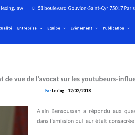
lexing.law
58 boulevard Gouvion-Saint-Cyr 75017 Paris
tualité
Entreprise
Equipe
Evènement
Publication
nt de vue de l’avocat sur les youtubeurs-influ
Lexing
12/02/2018
Par
-
Alain Bensoussan a répondu aux quest
dans l’émission qui leur était consacrée 