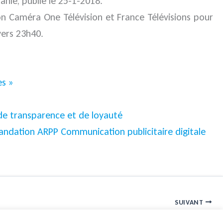
nie, publié le 25-1-2018.
on Caméra One Télévision et France Télévisions pour
vers 23h40.
es »
 de transparence et de loyauté
ndation ARPP Communication publicitaire digitale
SUIVANT
Qui a parlé d’ objets connectés interopérables ?