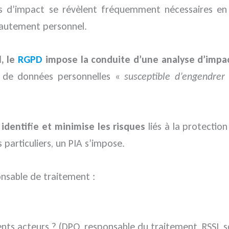
es d’impact se révèlent fréquemment nécessaires e
hautement personnel.
, le
RGPD
impose la conduite d’une analyse d’impa
t de données personnelles «
susceptible d’engendrer 
n
identifie et minimise les risques
liés à la protectio
 particuliers, un PIA s’impose.
onsable de traitement :
rents acteurs ? (DPO, responsable du traitement, RSSI, s