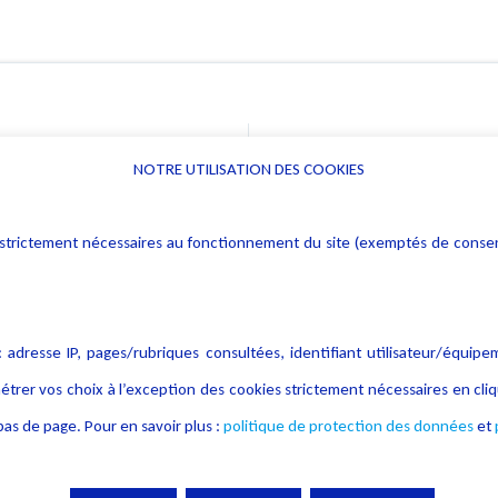
NOTRE UTILISATION DES COOKIES
Informations
Navigation
rs : strictement nécessaires au fonctionnement du site (exemptés de cons
Alerte professionnelle
Activités
Déclaration d'accessibilité
Actualités
Notice Légale
Evènement
 adresse IP, pages/rubriques consultées, identifiant utilisateur/équipe
Politique de protection des
Publications
étrer vos choix à l’exception des cookies strictement nécessaires en c
données
as de page. Pour en savoir plus :
politique de protection des données
et
Politique cookies
Contact