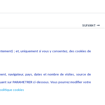
SUIVANT
DSA : Première vague de désignation des très grandes plateformes et moteurs de recherche en ligne
entement) ; et, uniquement si vous y consentez, des cookies de
ment, navigateur, pays, dates et nombre de visites, source de
liquant sur PARAMETRER ci-dessous. Vous pourrez modifier votre
politique cookies
Copyright © 2026 Lexing