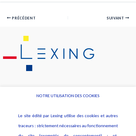
PRÉCÉDENT
SUIVANT
NOTRE UTILISATION DES COOKIES
Informations
Navigation
Le site édité par Lexing utilise des cookies et autres
Alerte professionnelle
Activités
traceurs : strictement nécessaires au fonctionnement
Déclaration d'accessibilité
Actualités
du site (exemptés de consentement) ; et,