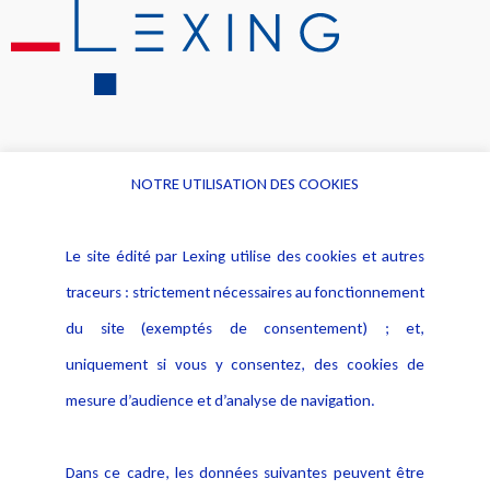
NOTRE UTILISATION DES COOKIES
Informations
Navigation
Le site édité par Lexing utilise des cookies et autres
Alerte professionnelle
Activités
traceurs : strictement nécessaires au fonctionnement
Déclaration d'accessibilité
Actualités
du site (exemptés de consentement) ; et,
Notice Légale
Evènement
Politique de protection des
uniquement si vous y consentez, des cookies de
Publications
données
mesure d’audience et d’analyse de navigation.
Politique cookies
Contact
Dans ce cadre, les données suivantes peuvent être