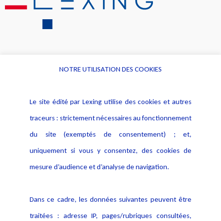
NOTRE UTILISATION DES COOKIES
Informations
Navigation
Le site édité par Lexing utilise des cookies et autres
Alerte professionnelle
Activités
traceurs : strictement nécessaires au fonctionnement
Déclaration d'accessibilité
Actualités
du site (exemptés de consentement) ; et,
Notice Légale
Evènement
Politique de protection des
uniquement si vous y consentez, des cookies de
Publications
données
mesure d’audience et d’analyse de navigation.
Politique cookies
Contact
Dans ce cadre, les données suivantes peuvent être
Crédit Photo
traitées : adresse IP, pages/rubriques consultées,