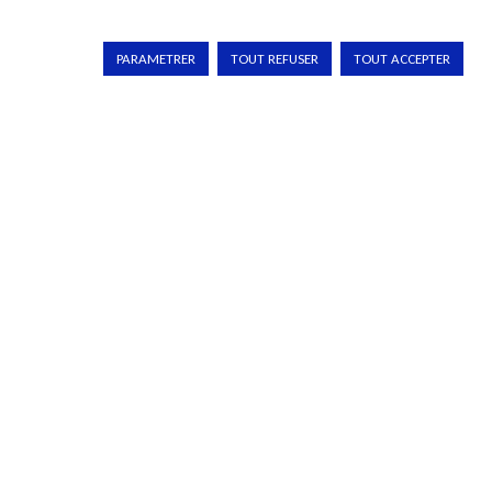
PARAMETRER
TOUT REFUSER
TOUT ACCEPTER