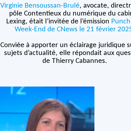
Virginie Bensoussan-Brulé
, avocate, direct
pôle Contentieux du numérique du cabi
Lexing, était l’invitée de l’émission
Punch
Week-End de CNews le 21 février 202
Conviée à apporter un éclairage juridique s
sujets d’actualité, elle répondait aux ques
de Thierry Cabannes.