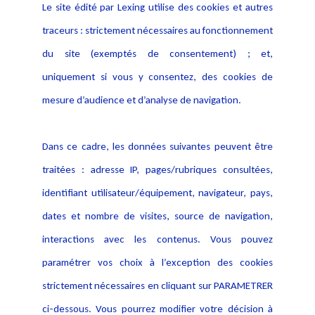
Le site édité par Lexing utilise des cookies et autres
traceurs : strictement nécessaires au fonctionnement
du site (exemptés de consentement) ; et,
uniquement si vous y consentez, des cookies de
mesure d’audience et d’analyse de navigation.
Dans ce cadre, les données suivantes peuvent être
traitées : adresse IP, pages/rubriques consultées,
identifiant utilisateur/équipement, navigateur, pays,
dates et nombre de visites, source de navigation,
interactions avec les contenus. Vous pouvez
Le règlement européen sur l'intelligence artificielle
paramétrer vos choix à l’exception des cookies
strictement nécessaires en cliquant sur PARAMETRER
Le Règlement européen sur l’intelligence artificielle constitue un
outil essentiel pour comprendre les enjeux juridiques et techniques
ci-dessous. Vous pourrez modifier votre décision à
que pose le RIA (ou AI Act). L’ouvrage analyse et souligne les points