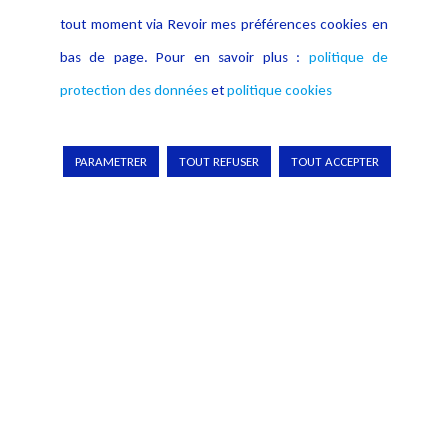
clé et analyse article par article ce texte...
tout moment via Revoir mes préférences cookies en
bas de page. Pour en savoir plus :
politique de
Lire plus
protection des données
et
politique cookies
PARAMETRER
TOUT REFUSER
TOUT ACCEPTER
La cobotique juridique #3 : Les malfaçons. Ce troisième épisode
détaille les différents facteurs de malfaçons et comment les
corriger...
Lire plus