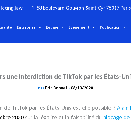
lexing.law
58 boulevard Gouvion-Saint-Cyr 75017 Paris
tualité
Entreprise
Equipe
Evènement
Publication
rs une interdiction de TikTok par les États-Uni
Eric Bonnet
08/10/2020
Par
-
on de TikTok par les États-Unis est-elle possible ?
Alain
mbre 2020
sur la légalité et la faisabilité du
blocage de 