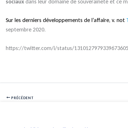
sociaux
dans leur domaine de souveraineté et ce mal
Sur les derniers développements de l’affaire, v. not
septembre 2020.
https://twitter.com/i/status/131012797933967360
PRÉCÉDENT
Téléchargement illicite : le logiciel de P2P « Emule » enfin mis à jo