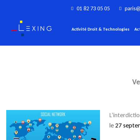
Aller
01 82 73 05 05
paris@
au
contenu
Activité Droit & Technologies
Ac
Ve
L’interdicti
le
27 septe