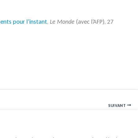
ents pour l’instant
,
Le Monde
(avec l’AFP), 27
SUIVANT
Guidelines du CEPD : notions de responsable du traitement et de sous-traitant