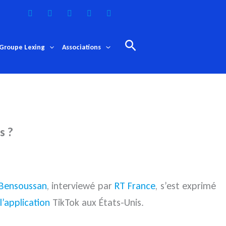
Rechercher
Groupe Lexing
Associations
s ?
 Bensoussan
, interviewé par
RT France
, s’est exprimé
l’application
TikTok aux États-Unis.