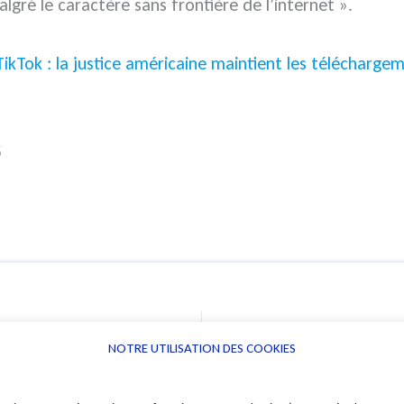
gré le caractère sans frontière de l’internet ».
TikTok : la justice américaine maintient les téléchargem
5
ur
NOTRE UTILISATION DES COOKIES
Informations
Navigation