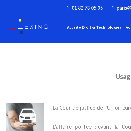
Aller
01 82 73 05 05
paris@
au
contenu
Activité Droit & Technologies
Ac
Usage
La Cour de justice de l’Union e
L’affaire portée devant la Co