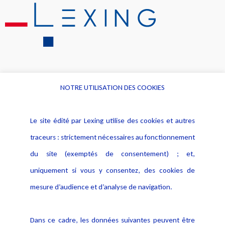
NOTRE UTILISATION DES COOKIES
Informations
Navigation
Le site édité par Lexing utilise des cookies et autres
Alerte professionnelle
Activités
traceurs : strictement nécessaires au fonctionnement
Déclaration d'accessibilité
Actualités
du site (exemptés de consentement) ; et,
Notice Légale
Evènement
Politique de protection des
uniquement si vous y consentez, des cookies de
Publications
données
mesure d’audience et d’analyse de navigation.
Politique cookies
Contact
Dans ce cadre, les données suivantes peuvent être