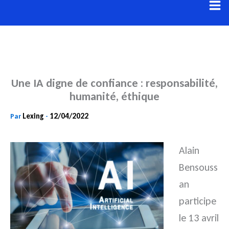
Aller
au
contenu
Une IA digne de confiance : responsabilité,
humanité, éthique
Lexing
12/04/2022
Par
-
Alain
Bensouss
an
participe
le 13 avril