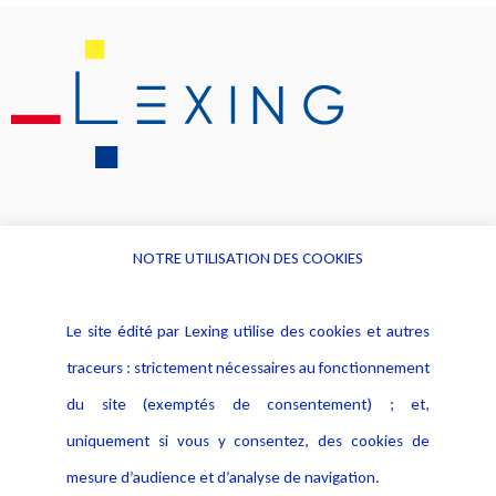
NOTRE UTILISATION DES COOKIES
Informations
Navigation
Le site édité par Lexing utilise des cookies et autres
Alerte professionnelle
Activités
traceurs : strictement nécessaires au fonctionnement
Déclaration d'accessibilité
Actualités
du site (exemptés de consentement) ; et,
Notice Légale
Evènement
Politique de protection des
uniquement si vous y consentez, des cookies de
Publications
données
mesure d’audience et d’analyse de navigation.