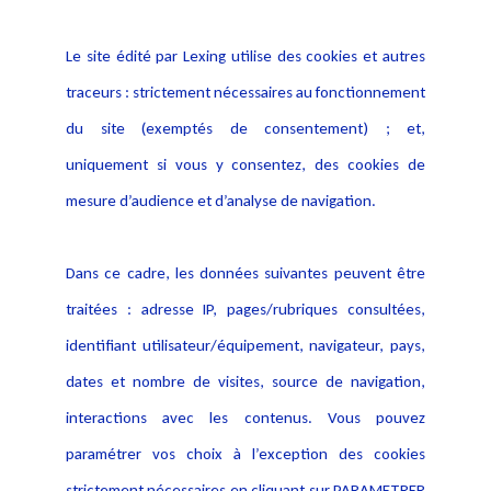
Informations
Navigation
Le site édité par Lexing utilise des cookies et autres
Alerte professionnelle
Activités
traceurs : strictement nécessaires au fonctionnement
Déclaration d'accessibilité
Actualités
du site (exemptés de consentement) ; et,
Notice Légale
Evènement
Politique de protection des
uniquement si vous y consentez, des cookies de
Publications
données
mesure d’audience et d’analyse de navigation.
Politique cookies
Contact
Dans ce cadre, les données suivantes peuvent être
Crédit Photo
traitées : adresse IP, pages/rubriques consultées,
identifiant utilisateur/équipement, navigateur, pays,
dates et nombre de visites, source de navigation,
interactions avec les contenus. Vous pouvez
paramétrer vos choix à l’exception des cookies
strictement nécessaires en cliquant sur PARAMETRER