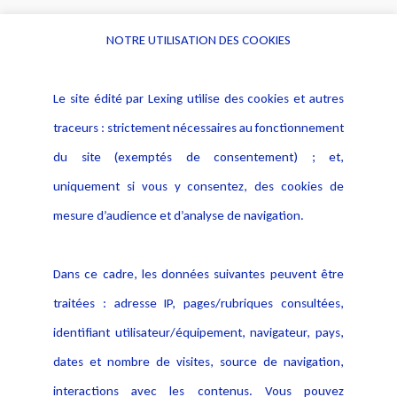
NOTRE UTILISATION DES COOKIES
Informations
Navigation
Le site édité par Lexing utilise des cookies et autres
Alerte professionnelle
Activités
traceurs : strictement nécessaires au fonctionnement
Déclaration d'accessibilité
Actualités
du site (exemptés de consentement) ; et,
Notice Légale
Evènement
Politique de protection des
uniquement si vous y consentez, des cookies de
Publications
données
mesure d’audience et d’analyse de navigation.
Politique cookies
Contact
Dans ce cadre, les données suivantes peuvent être
Crédit Photo
traitées : adresse IP, pages/rubriques consultées,
identifiant utilisateur/équipement, navigateur, pays,
dates et nombre de visites, source de navigation,
interactions avec les contenus. Vous pouvez