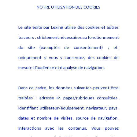
NOTRE UTILISATION DES COOKIES
Informations
Navigation
Le site édité par Lexing utilise des cookies et autres
Alerte professionnelle
Activités
traceurs : strictement nécessaires au fonctionnement
Déclaration d'accessibilité
Actualités
du site (exemptés de consentement) ; et,
Notice Légale
Evènement
Politique de protection des
uniquement si vous y consentez, des cookies de
Publications
données
mesure d’audience et d’analyse de navigation.
Politique cookies
Contact
Dans ce cadre, les données suivantes peuvent être
Crédit Photo
traitées : adresse IP, pages/rubriques consultées,
identifiant utilisateur/équipement, navigateur, pays,
dates et nombre de visites, source de navigation,
interactions avec les contenus. Vous pouvez