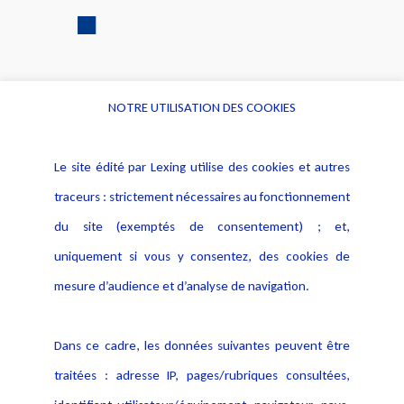
NOTRE UTILISATION DES COOKIES
Informations
Navigation
Le site édité par Lexing utilise des cookies et autres
Alerte professionnelle
Activités
traceurs : strictement nécessaires au fonctionnement
Déclaration d'accessibilité
Actualités
du site (exemptés de consentement) ; et,
Notice Légale
Evènement
Politique de protection des
uniquement si vous y consentez, des cookies de
Publications
données
mesure d’audience et d’analyse de navigation.
Politique cookies
Contact
Dans ce cadre, les données suivantes peuvent être
Crédit Photo
traitées : adresse IP, pages/rubriques consultées,