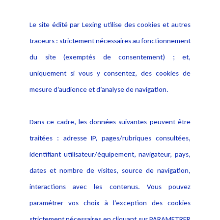
Informations
Navigation
Le site édité par Lexing utilise des cookies et autres
Alerte professionnelle
Activités
traceurs : strictement nécessaires au fonctionnement
Déclaration d'accessibilité
Actualités
du site (exemptés de consentement) ; et,
Notice Légale
Evènement
Politique de protection des
uniquement si vous y consentez, des cookies de
Publications
données
mesure d’audience et d’analyse de navigation.
Politique cookies
Contact
Dans ce cadre, les données suivantes peuvent être
Crédit Photo
traitées : adresse IP, pages/rubriques consultées,
identifiant utilisateur/équipement, navigateur, pays,
dates et nombre de visites, source de navigation,
interactions avec les contenus. Vous pouvez
paramétrer vos choix à l’exception des cookies
strictement nécessaires en cliquant sur PARAMETRER