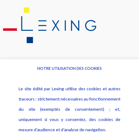
NOTRE UTILISATION DES COOKIES
Informations
Navigation
Le site édité par Lexing utilise des cookies et autres
Alerte professionnelle
Activités
traceurs : strictement nécessaires au fonctionnement
Déclaration d'accessibilité
Actualités
du site (exemptés de consentement) ; et,
Notice Légale
Evènement
Politique de protection des
uniquement si vous y consentez, des cookies de
Publications
données
mesure d’audience et d’analyse de navigation.
Politique cookies