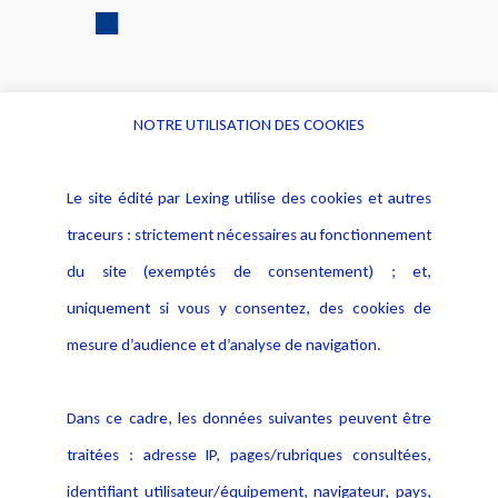
NOTRE UTILISATION DES COOKIES
Informations
Navigation
Le site édité par Lexing utilise des cookies et autres
Alerte professionnelle
Activités
traceurs : strictement nécessaires au fonctionnement
Déclaration d'accessibilité
Actualités
du site (exemptés de consentement) ; et,
Notice Légale
Evènement
Politique de protection des
uniquement si vous y consentez, des cookies de
Publications
données
mesure d’audience et d’analyse de navigation.
Politique cookies
Contact
Dans ce cadre, les données suivantes peuvent être
Crédit Photo
traitées : adresse IP, pages/rubriques consultées,
identifiant utilisateur/équipement, navigateur, pays,