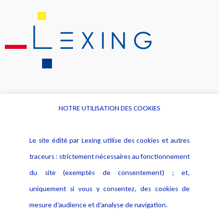
NOTRE UTILISATION DES COOKIES
Informations
Navigation
Le site édité par Lexing utilise des cookies et autres
Alerte professionnelle
Activités
traceurs : strictement nécessaires au fonctionnement
Déclaration d'accessibilité
Actualités
du site (exemptés de consentement) ; et,
Notice Légale
Evènement
Politique de protection des
uniquement si vous y consentez, des cookies de
Publications
données
mesure d’audience et d’analyse de navigation.
Politique cookies